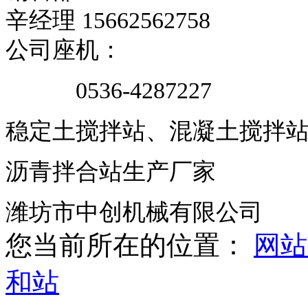
辛经理 15662562758
公司座机：
0536-4287227
稳定土搅拌站、混凝土搅拌
沥青拌合站生产厂家
潍坊市中创机械有限公司
您当前所在的位置：
网站
和站