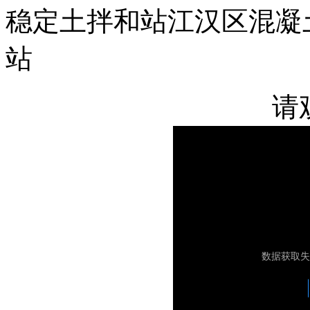
稳定土拌和站江汉区混凝
站
请